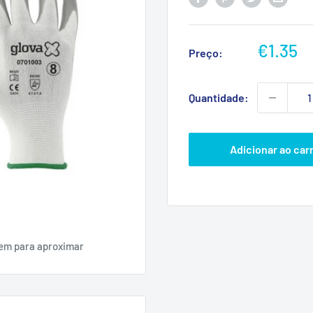
Preço
€1.35
Preço:
promoc
Quantidade:
Adicionar ao car
gem para aproximar