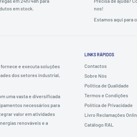
regas em 24h/48h para
Precisa de ajuda? C
dutos em stock.
nos!
Estamos aqui para o(
LINKS RÁPIDOS
Contactos
, fornece e executa soluções
ades dos setores industrial,
Sobre Nós
Politica de Qualidade
Termos e Condições
om uma vasta e diversificada
Política de Privacidade
uipamentos necessários para
tegrar valor em atividades
Livro Reclamações Onli
nergias renováveis e a
Catálogo RAL