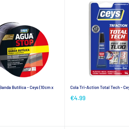
anda Butílica - Ceys (10cm x
Cola Tri-Action Total Tech - Ce
Preço
€4.99
promocional
ional