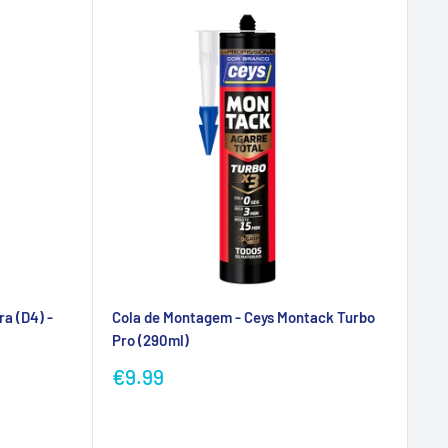
ra (D4) -
Cola de Montagem - Ceys Montack Turbo
Pro (290ml)
Preço
€9.99
promocional