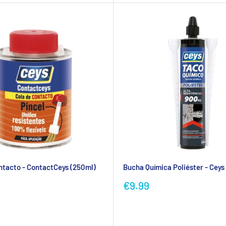
ntacto - ContactCeys (250ml)
Bucha Química Poliéster - Ceys
Preço
€9.99
ional
promocional