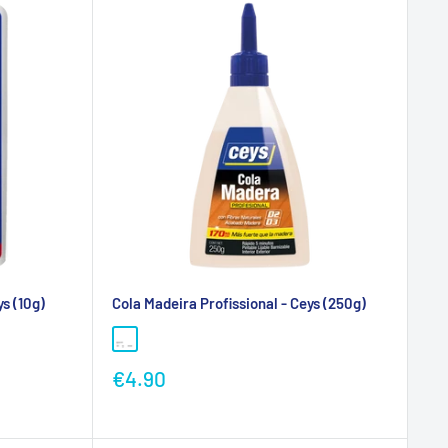
ys (10g)
Cola Madeira Profissional - Ceys (250g)
Preço
€4.90
promocional