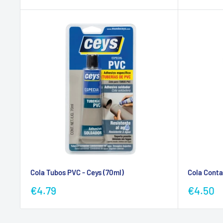
promocional
Cola Tubos PVC - Ceys (70ml)
Cola Cont
Preço
Preço
€4.79
€4.50
promocional
promoc