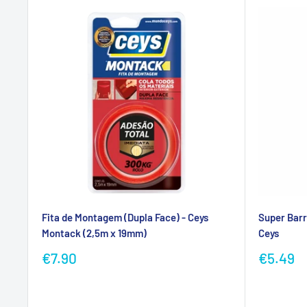
Fita de Montagem (Dupla Face) - Ceys
Super Barr
Montack (2,5m x 19mm)
Ceys
Preço
Preço
€7.90
€5.49
promocional
promoc