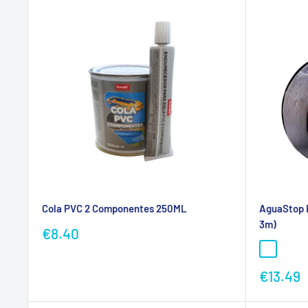
Cola PVC 2 Componentes 250ML
AguaStop B
3m)
Preço
€8.40
promocional
Preço
€13.49
promoc