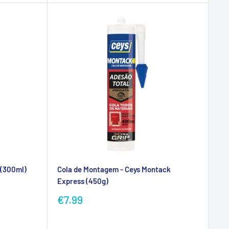
 (300ml)
Cola de Montagem - Ceys Montack
Express (450g)
Preço
€7.99
promocional