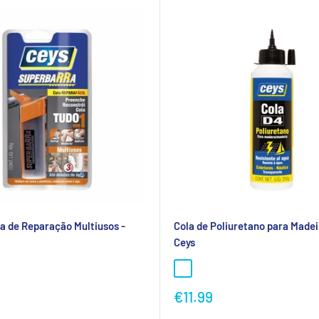
a de Reparação Multiusos -
Cola de Poliuretano para Madei
Ceys
ional
Preço
€11.99
promocional