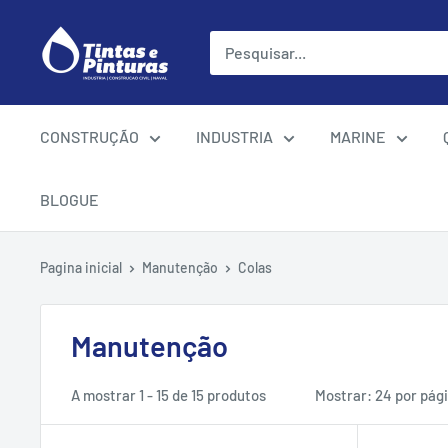
Ir
para
o
conteúdo
CONSTRUÇÃO
INDUSTRIA
MARINE
BLOGUE
Pagina inicial
Manutenção
Colas
Manutenção
A mostrar 1 - 15 de 15 produtos
Mostrar: 24 por pág