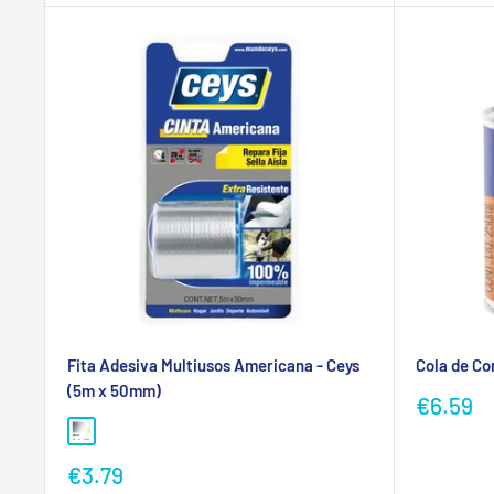
Fita Adesiva Multiusos Americana - Ceys
Cola de Co
(5m x 50mm)
Preço
€6.59
promoc
Preço
€3.79