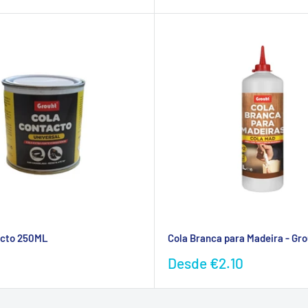
acto 250ML
Cola Branca para Madeira - Gr
Preço
Desde
€2.10
ional
promocional