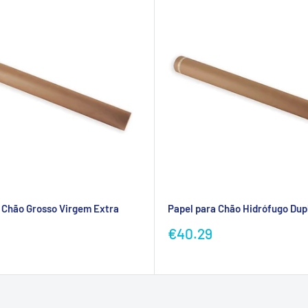
 Chão Grosso Virgem Extra
Papel para Chão Hidrófugo Dupl
Preço
€40.29
promocional
ional