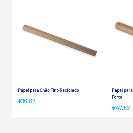
Papel para Chão Fino Reciclado
Papel para
Forte
Preço
€16.67
promocional
Preço
€47.82
promoc