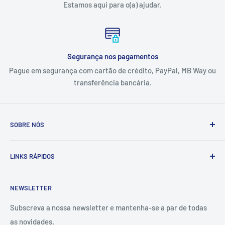
Estamos aqui para o(a) ajudar.
Segurança nos pagamentos
Pague em segurança com cartão de crédito, PayPal, MB Way ou
transferência bancária.
SOBRE NÓS
A Tintas e Pinturas é uma empresa que estuda, especifica,
LINKS RÁPIDOS
fornece e executa soluções de pintura e proteção
anticorrosiva adaptadas às necessidades dos setores
Contactos
industrial, naval e da construção civil.
NEWSLETTER
Sobre Nós
Fundada em 1994, em Viana do Castelo, a empresa conta
Politica de Qualidade
Subscreva a nossa newsletter e mantenha-se a par de todas
com uma vasta e diversificada carteira de clientes,
as novidades.
Termos e Condições