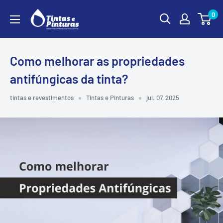
Ir
0
para
o
conteúdo
Como melhorar as propriedades
antifúngicas da tinta?
tintas e revestimentos
Tintas e Pinturas
jul. 07, 2025