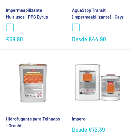
Impermeabilizante
AguaStop Transit
Multiusos - PPG Dyrup
(Impermeabilizante) - Ceys
Preço
Preço
€69.90
Desde
€44.90
promocional
promocional
Hidrofugante para Telhados
Imperol
- Grouht
Preço
Desde
€72.39