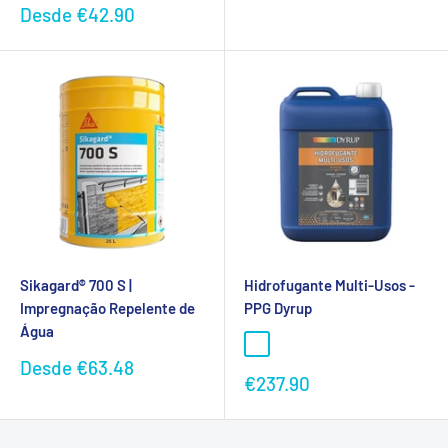
promocional
Preço
Desde
€42.90
promocional
Sikagard® 700 S |
Hidrofugante Multi-Usos -
Impregnação Repelente de
PPG Dyrup
Água
Preço
Desde
€63.48
Preço
€237.90
promocional
promocional