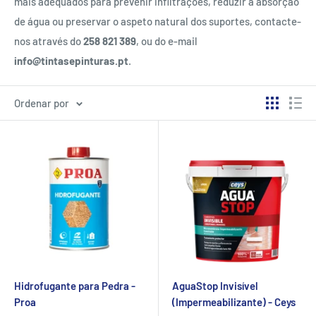
mais adequados para prevenir infiltrações, reduzir a absorção
de água ou preservar o aspeto natural dos suportes, contacte-
nos através do
258 821 389
, ou do e-mail
info@tintasepinturas.pt
.
Ordenar por
Hidrofugante para Pedra -
AguaStop Invisível
Proa
(Impermeabilizante) - Ceys