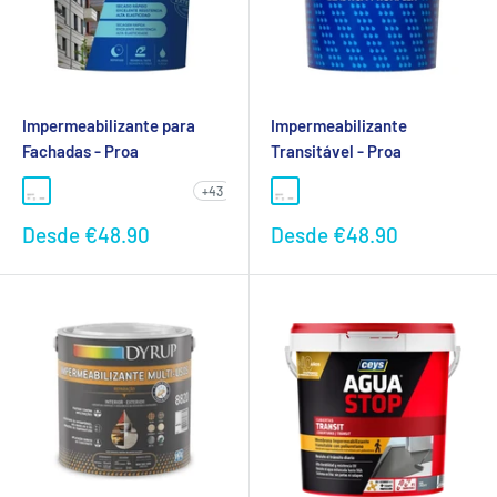
Impermeabilizante para
Impermeabilizante
Fachadas - Proa
Transitável - Proa
+43
Preço
Preço
Desde
€48.90
Desde
€48.90
promocional
promocional