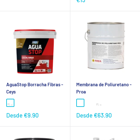
promocional
AguaStop Borracha Fibras -
Membrana de Poliuretano -
Ceys
Proa
Preço
Preço
Desde
€9.90
Desde
€63.90
promocional
promocional