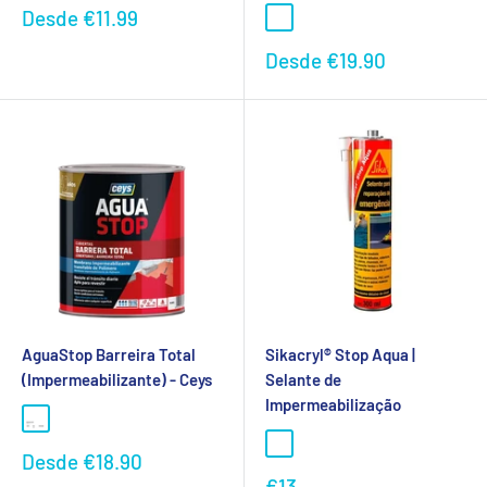
Preço
Desde
€11.99
promocional
Preço
Desde
€19.90
promocional
AguaStop Barreira Total
Sikacryl® Stop Aqua |
(Impermeabilizante) - Ceys
Selante de
Impermeabilização
Preço
Desde
€18.90
promocional
Preço
€13