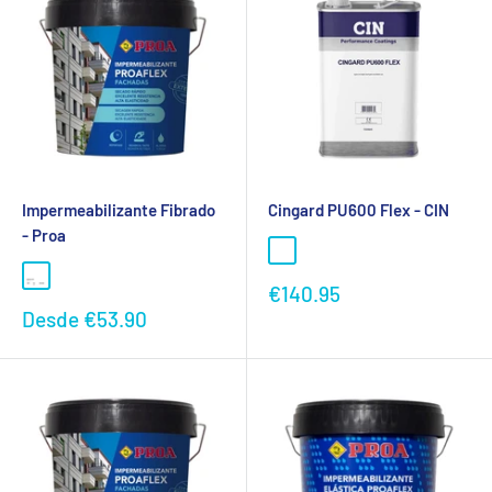
Impermeabilizante Fibrado
Cingard PU600 Flex - CIN
- Proa
Preço
€140.95
promocional
Preço
Desde
€53.90
promocional