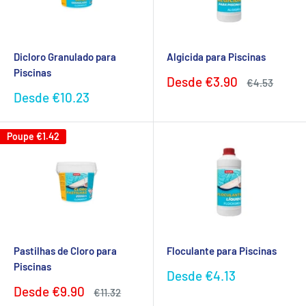
Dicloro Granulado para
Algicida para Piscinas
Piscinas
Preço
Desde
€3.90
Preço
€4.53
promocional
normal
Preço
Desde
€10.23
promocional
Poupe
€1.42
Pastilhas de Cloro para
Floculante para Piscinas
Piscinas
Preço
Desde
€4.13
promocional
Preço
Desde
€9.90
Preço
€11.32
promocional
normal