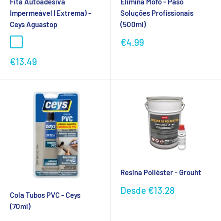
Fita Autoadesiva
Elimina Mofo - Paso
Impermeável (Extrema) -
Soluções Profissionais
Ceys Aguastop
(500ml)
Preço
€4.99
promocional
Preço
€13.49
promocional
Resina Poliéster - Grouht
Preço
Desde
€13.28
Cola Tubos PVC - Ceys
promocional
(70ml)