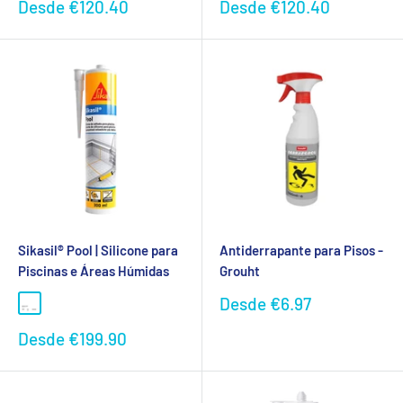
Preço
Preço
Desde
€120.40
Desde
€120.40
promocional
promocional
Sikasil® Pool | Silicone para
Antiderrapante para Pisos -
Piscinas e Áreas Húmidas
Grouht
Preço
Desde
€6.97
promocional
Preço
Desde
€199.90
promocional