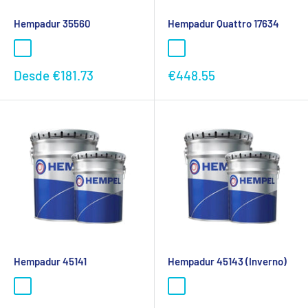
Hempadur 35560
Hempadur Quattro 17634
Preço
Preço
Desde
€181.73
€448.55
promocional
promocional
Hempadur 45141
Hempadur 45143 (Inverno)