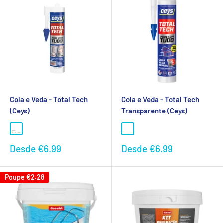
Cola e Veda - Total Tech
Cola e Veda - Total Tech
(Ceys)
Transparente (Ceys)
Preço
Preço
Desde
€6.99
Desde
€6.99
promocional
promocional
Poupe
€2.28