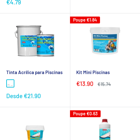
Preço
€4.79
promocional
Poupe
€1.84
Tinta Acrílica para Piscinas
Kit Mini Piscinas
Preço
€13.90
Preço
€15.74
promocional
normal
Preço
Desde
€21.90
promocional
Poupe
€0.63