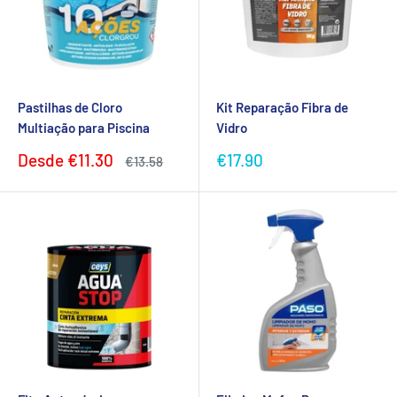
Pastilhas de Cloro
Kit Reparação Fibra de
Multiação para Piscina
Vidro
Preço
Preço
Desde
€11.30
€17.90
Preço
€13.58
promocional
normal
promocional