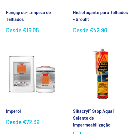
Fungigrou- Limpeza de
Hidrofugante para Telhados
Telhados
- Grouht
Preço
Preço
Desde
€16.05
Desde
€42.90
promocional
promocional
Imperol
Sikacryl® Stop Aqua |
Selante de
Preço
Desde
€72.39
Impermeabilização
promocional