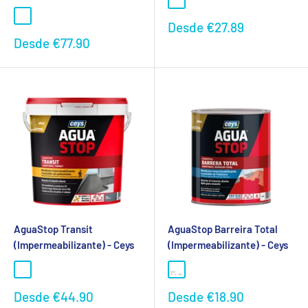
Preço
Desde
€27.89
promocional
Preço
Desde
€77.90
promocional
AguaStop Transit
AguaStop Barreira Total
(Impermeabilizante) - Ceys
(Impermeabilizante) - Ceys
Preço
Preço
Desde
€44.90
Desde
€18.90