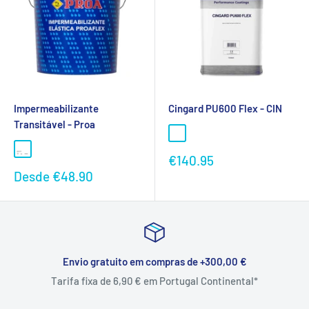
Impermeabilizante
Cingard PU600 Flex - CIN
Transitável - Proa
Preço
€140.95
promocional
Preço
Desde
€48.90
promocional
Envio gratuito em compras de +300,00 €
Tarifa fixa de 6,90 € em Portugal Continental*