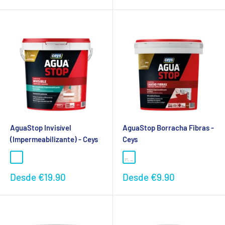
promocional
promocional
AguaStop Invisível
AguaStop Borracha Fibras -
(Impermeabilizante) - Ceys
Ceys
Preço
Preço
Desde
€19.90
Desde
€9.90
promocional
promocional