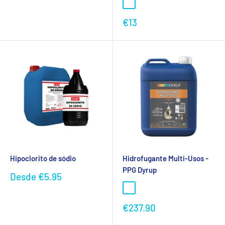
Preço
€13
promocional
Hipoclorito de sódio
Hidrofugante Multi-Usos -
PPG Dyrup
Preço
Desde
€5.95
promocional
Preço
€237.90
promocional