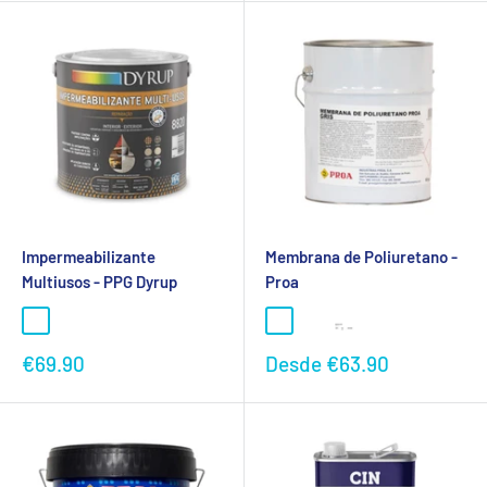
Impermeabilizante
Membrana de Poliuretano -
Multiusos - PPG Dyrup
Proa
Preço
Preço
€69.90
Desde
€63.90
promocional
promocional