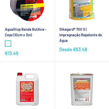
AguaStop Banda Butílica -
Sikagard® 700 S |
Ceys (10cm x 3m)
Impregnação Repelente de
Água
Preço
Desde
€63.48
Preço
€13.49
promocional
promocional