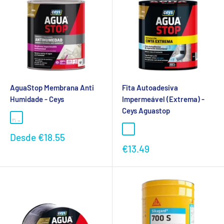
AguaStop Membrana Anti
Fita Autoadesiva
Humidade - Ceys
Impermeável (Extrema) -
Ceys Aguastop
Preço
Desde
€18.55
promocional
Preço
€13.49
promocional