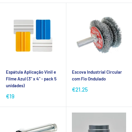
Espátula Aplicação Vinil e
Escova Industrial Circular
Filme Azul (3" x 4" - pack 5
com Fio Ondulado
unidades)
Preço
€21.25
promocional
Preço
€19
promocional