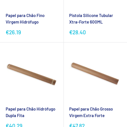
Papel para Chão Fino
Pistola Silicone Tubular
Virgem Hidrófugo
Xtra-Forte 600ML
Preço
Preço
€26.19
€28.40
promocional
promocional
Papel para Chão Hidrófugo
Papel para Chão Grosso
Dupla Fita
Virgem Extra Forte
Preço
Preço
€40.29
€47.82