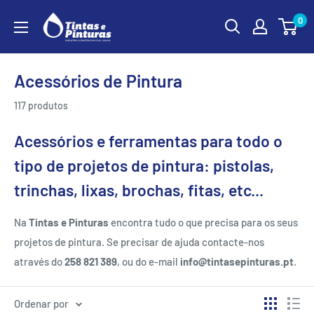
Ir
0
para
o
conteúdo
Acessórios de Pintura
117 produtos
Acessórios e ferramentas para todo o
tipo de projetos de pintura: pistolas,
trinchas, lixas, brochas, fitas, etc...
Na
Tintas e Pinturas
encontra tudo o que precisa para os seus
projetos de pintura.
Se precisar de ajuda contacte-nos
através do
258 821 389
, ou do e-mail
info@tintasepinturas.pt
.
Ordenar por