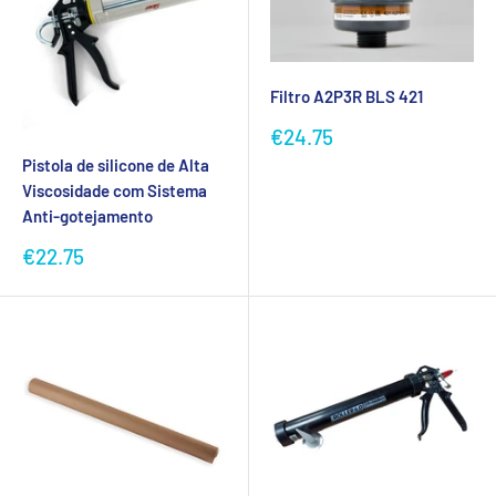
Filtro A2P3R BLS 421
Preço
€24.75
promocional
Pistola de silicone de Alta
Viscosidade com Sistema
Anti-gotejamento
Preço
€22.75
promocional