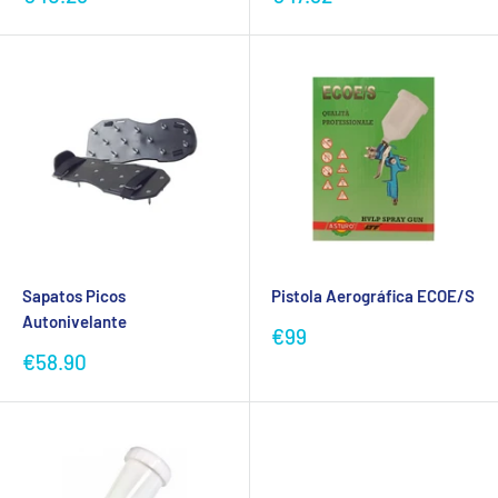
promocional
promocional
Sapatos Picos
Pistola Aerográfica ECOE/S
Autonivelante
Preço
€99
promocional
Preço
€58.90
promocional