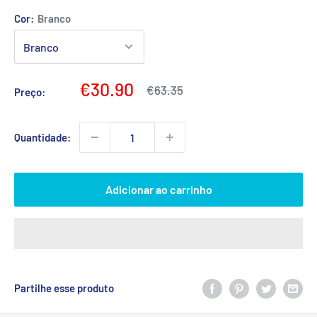
Cor:
Branco
Preço
€30.90
Preço
€63.35
Preço:
normal
promocional
Quantidade:
Adicionar ao carrinho
Partilhe esse produto