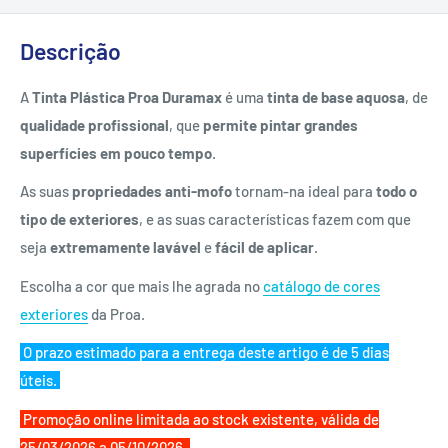
Descrição
A
Tinta Plástica Proa Duramax
é uma
tinta de base aquosa
, de
qualidade profissional
, que
permite pintar grandes
superfícies em pouco tempo
.
As suas
propriedades anti-mofo
tornam-na ideal para
todo o
tipo de exteriores
, e as suas características fazem com que
seja
extremamente lavável
e
fácil de aplicar
.
Escolha a cor que mais lhe agrada no
catálogo de cores
exteriores
da Proa.
O prazo estimado para a entrega deste artigo é de 5 dias
úteis.
Promoção online limitada ao stock existente, válida de
25/03/2026 a 05/10/2026.