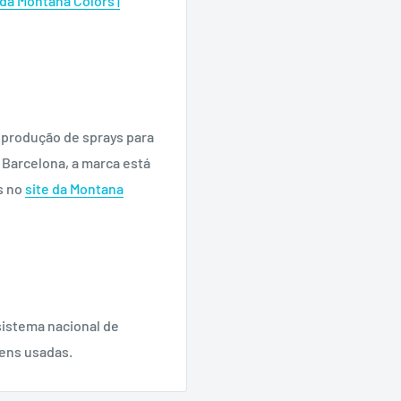
da Montana Colors |
 produção de sprays para
m Barcelona, a marca está
s no
site da Montana
sistema nacional de
gens usadas.