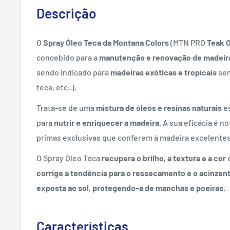
Descrição
O
Spray Óleo Teca da Montana Colors
(MTN PRO
Teak O
concebido para a
manutenção e renovação de madeira
sendo indicado para
madeiras exóticas e tropicais
sem
teca, etc..).
Trata-se de uma
mistura de óleos e resinas naturais
e
para
nutrir e enriquecer a madeira.
A sua eficácia é n
primas exclusivas que conferem à madeira excelentes 
O Spray Óleo Teca
recupera o brilho, a textura e a cor
e
corrige a tendência para o ressecamento e o acinze
exposta ao sol
,
protegendo-a de manchas e poeiras
.
Características