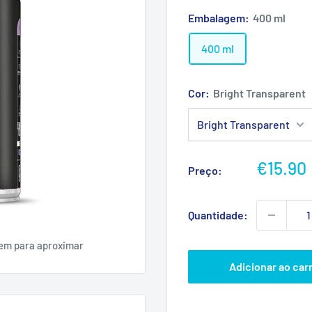
Embalagem:
400 ml
400 ml
Cor:
Bright Transparent
Preço
€15.90
Preço:
promoc
Quantidade:
gem para aproximar
Adicionar ao car