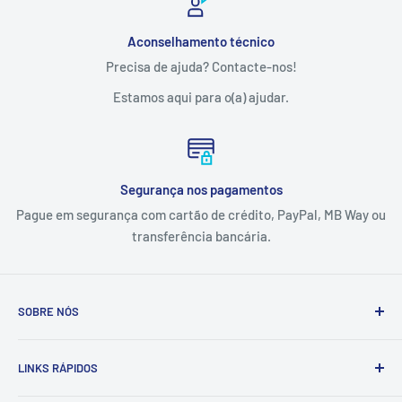
Aconselhamento técnico
Precisa de ajuda? Contacte-nos!
Estamos aqui para o(a) ajudar.
Segurança nos pagamentos
Pague em segurança com cartão de crédito, PayPal, MB Way ou
transferência bancária.
SOBRE NÓS
A Tintas e Pinturas é uma empresa que estuda, especifica,
LINKS RÁPIDOS
fornece e executa soluções de pintura e proteção
anticorrosiva adaptadas às necessidades dos setores