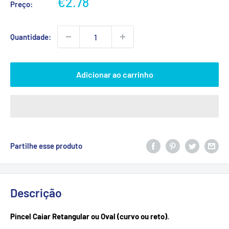
Preço
€2.78
Preço:
promocional
Quantidade:
Adicionar ao carrinho
Partilhe esse produto
Descrição
Pincel Caiar Retangular ou Oval (curvo ou reto)
.