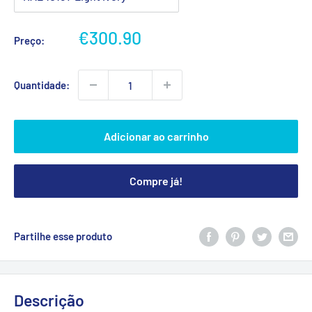
Preço
€300.90
Preço:
promocional
Quantidade:
Adicionar ao carrinho
Compre já!
Partilhe esse produto
Descrição