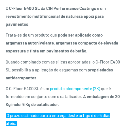
O
C-Floor E400 SL
da
CIN Performance Coatings
é um
revestimento multifuncional de natureza epóxi para
pavimentos
.
Trata-se de um produto que
pode ser aplicado como
argamassa autonivelante
,
argamassa compacta de elevada
espessura
e
tinta em pavimentos de betão
.
Quando combinado com as sílicas apropriadas, o C-Floor E400
SL possibilita a aplicação de esquemas com
propriedades
antiderrapantes
.
O C-Floor E400 SL é um
produto bicomponente (2K)
que é
fornecido em conjunto com o catalisador.
A embalagem de 20
Kg inclui 5 Kg de catalisador
.
O prazo estimado para a entrega deste artigo é de 5 dias
úteis.