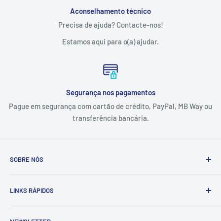
Aconselhamento técnico
Precisa de ajuda? Contacte-nos!
Estamos aqui para o(a) ajudar.
Segurança nos pagamentos
Pague em segurança com cartão de crédito, PayPal, MB Way ou
transferência bancária.
SOBRE NÓS
A Tintas e Pinturas é uma empresa que estuda, especifica,
LINKS RÁPIDOS
fornece e executa soluções de pintura e proteção
anticorrosiva adaptadas às necessidades dos setores
Contactos
industrial, naval e da construção civil.