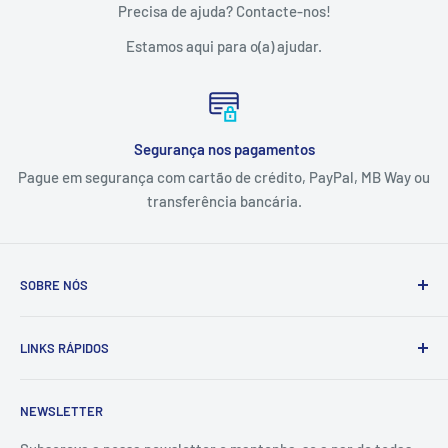
Precisa de ajuda? Contacte-nos!
Estamos aqui para o(a) ajudar.
Segurança nos pagamentos
Pague em segurança com cartão de crédito, PayPal, MB Way ou
transferência bancária.
SOBRE NÓS
A Tintas e Pinturas é uma empresa que estuda, especifica,
LINKS RÁPIDOS
fornece e executa soluções de pintura e proteção
anticorrosiva adaptadas às necessidades dos setores
Contactos
industrial, naval e da construção civil.
NEWSLETTER
Sobre Nós
Fundada em 1994, em Viana do Castelo, a empresa conta
Politica de Qualidade