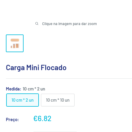
Clique na imagem para dar zoom
Carga Mini Flocado
Medida:
10 cm * 2 un
10 cm * 2 un
10 cm * 10 un
Preço
€6.82
Preço:
promocional