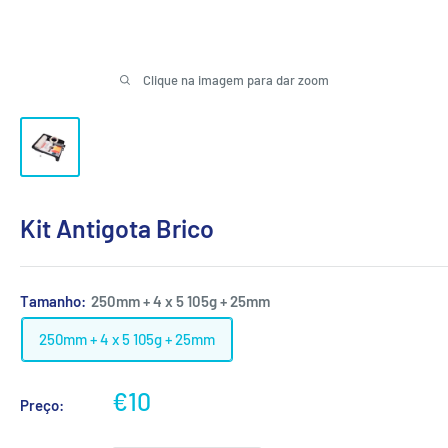
Clique na imagem para dar zoom
Kit Antigota Brico
Tamanho:
250mm + 4 x 5 105g + 25mm
250mm + 4 x 5 105g + 25mm
Preço
€10
Preço:
promocional