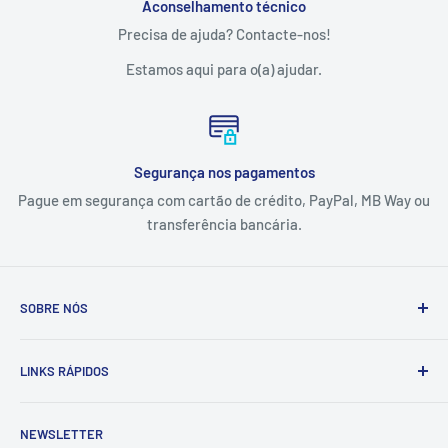
Aconselhamento técnico
Precisa de ajuda? Contacte-nos!
Estamos aqui para o(a) ajudar.
Segurança nos pagamentos
Pague em segurança com cartão de crédito, PayPal, MB Way ou
transferência bancária.
SOBRE NÓS
A Tintas e Pinturas é uma empresa que estuda, especifica,
LINKS RÁPIDOS
fornece e executa soluções de pintura e proteção
anticorrosiva adaptadas às necessidades dos setores
Contactos
industrial, naval e da construção civil.
NEWSLETTER
Sobre Nós