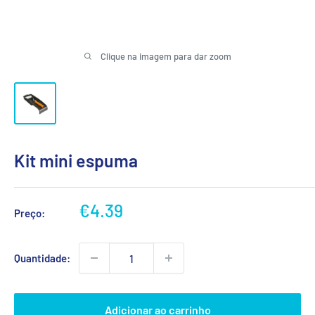
Clique na imagem para dar zoom
Kit mini espuma
Preço
€4.39
Preço:
promocional
Quantidade:
Adicionar ao carrinho