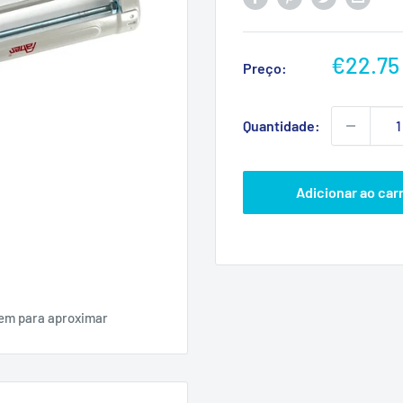
Preço
€22.75
Preço:
promoc
Quantidade:
Adicionar ao car
gem para aproximar