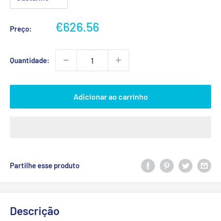
Preço
€626.56
Preço:
promocional
Quantidade:
Adicionar ao carrinho
Partilhe esse produto
Descrição