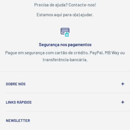
Precisa de ajuda? Contacte-nos!
Estamos aqui para o(a) ajudar.
Segurança nos pagamentos
Pague em segurança com cartão de crédito, PayPal, MB Way ou
transferência bancária.
SOBRE NÓS
A Tintas e Pinturas é uma empresa que estuda, especifica,
LINKS RÁPIDOS
fornece e executa soluções de pintura e proteção
anticorrosiva adaptadas às necessidades dos setores
Contactos
industrial, naval e da construção civil.
NEWSLETTER
Sobre Nós