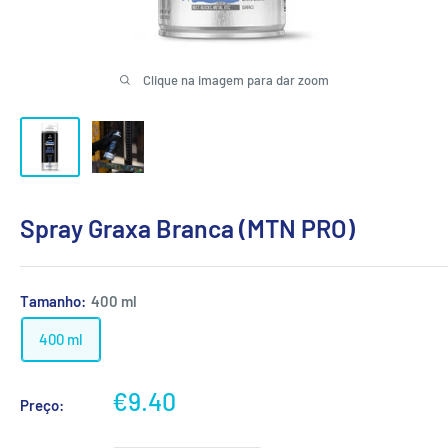
Clique na imagem para dar zoom
Spray Graxa Branca (MTN PRO)
Tamanho:
400 ml
400 ml
Preço
€9.40
Preço:
promocional