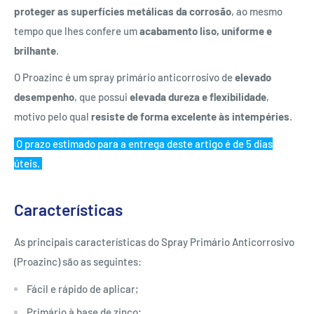
proteger as superfícies metálicas da corrosão
, ao mesmo
tempo que lhes confere um
acabamento liso, uniforme e
brilhante
.
O Proazinc é um spray primário anticorrosivo de
elevado
desempenho
, que possui
elevada dureza e flexibilidade
,
motivo pelo qual
resiste de forma excelente às intempéries
.
O prazo estimado para a entrega deste artigo é de 5 dias
úteis.
Características
As principais características do Spray Primário Anticorrosivo
(Proazinc) são as seguintes:
Fácil e rápido de aplicar;
Primário à base de zinco;