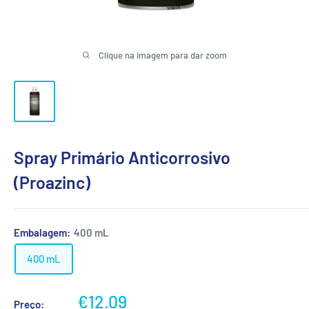
Clique na imagem para dar zoom
Spray Primário Anticorrosivo
(Proazinc)
Embalagem:
400 mL
400 mL
Preço
€12.09
Preço: