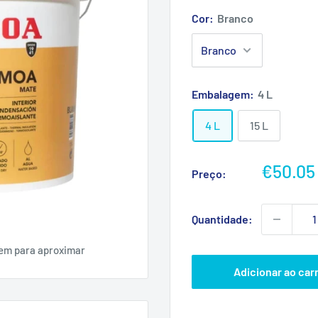
Cor:
Branco
Embalagem:
4 L
4 L
15 L
Preço
€50.05
Preço:
promoc
Quantidade:
gem para aproximar
Adicionar ao car