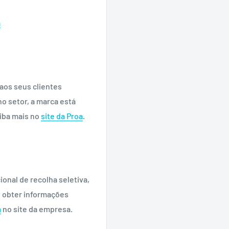
a
 aos seus clientes
o setor, a marca está
aiba mais no
site da Proa
.
onal de recolha seletiva,
e obter informações
a
no site da empresa.