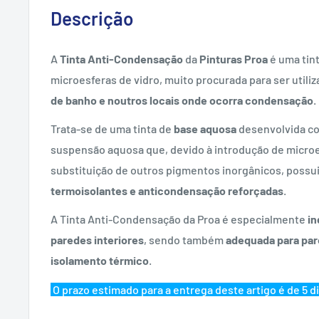
Descrição
A
Tinta Anti-Condensação
da
Pinturas Proa
é uma tin
microesferas de vidro, muito procurada para ser utili
de banho e noutros locais onde ocorra condensação
.
Trata-se de uma tinta de
base aquosa
desenvolvida co
suspensão aquosa que, devido à introdução de microe
substituição de outros pigmentos inorgânicos, possu
termoisolantes e anticondensação reforçadas
.
A Tinta Anti-Condensação da Proa é especialmente
in
paredes interiores
, sendo também
adequada para pa
isolamento térmico
.
O prazo estimado para a entrega deste artigo é de 5 di