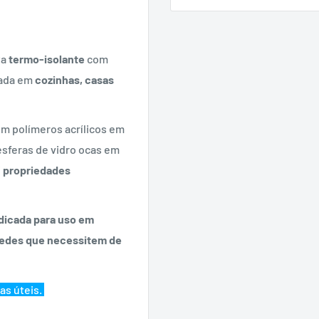
ta
termo-isolante
com
zada em
cozinhas, casas
m polímeros acrílicos em
sferas de vidro ocas em
i
propriedades
dicada para uso em
redes que necessitem de
as úteis.