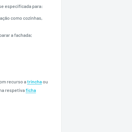
se especificada para:
sação como cozinhas,
arar a fachada;
com recurso a
trincha
ou
na respetiva
ficha