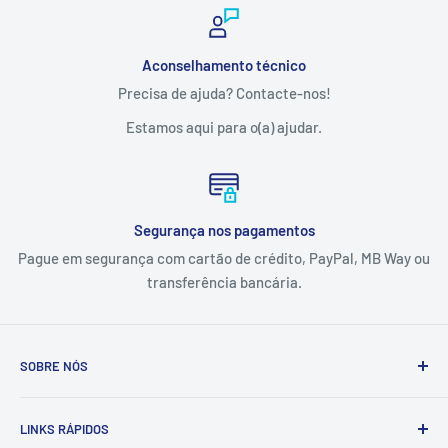
Aconselhamento técnico
Precisa de ajuda? Contacte-nos!
Estamos aqui para o(a) ajudar.
Segurança nos pagamentos
Pague em segurança com cartão de crédito, PayPal, MB Way ou
transferência bancária.
SOBRE NÓS
A Tintas e Pinturas é uma empresa que estuda, especifica,
LINKS RÁPIDOS
fornece e executa soluções de pintura e proteção