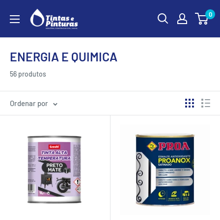
Ir
0
para
o
conteúdo
ENERGIA E QUIMICA
56 produtos
Ordenar por