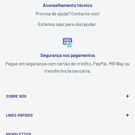
Aconselhamento técnico
Precisa de ajuda? Contacte-nos!
Estamos aqui para o(a) ajudar.
Segurança nos pagamentos
Pague em segurança com cartão de crédito, PayPal, MB Way ou
transferência bancária.
SOBRE NÓS
A Tintas e Pinturas é uma empresa que estuda, especifica,
LINKS RÁPIDOS
fornece e executa soluções de pintura e proteção
anticorrosiva adaptadas às necessidades dos setores
Contactos
industrial, naval e da construção civil.
NEWSLETTER