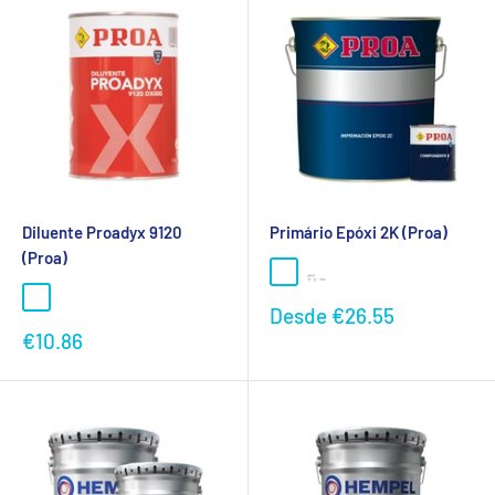
Diluente Proadyx 9120
Primário Epóxi 2K (Proa)
(Proa)
Preço
Desde
€26.55
promocional
Preço
€10.86
promocional