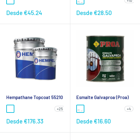
+10
Preço
Preço
Desde
€45.24
Desde
€28.50
promocional
promocional
Hempathane Topcoat 55210
Esmalte Galvaproa (Proa)
+25
+4
Preço
Preço
Desde
€176.33
Desde
€16.60
promocional
promocional