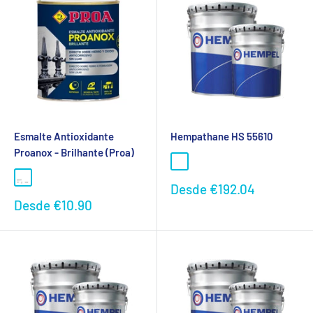
Esmalte Antioxidante
Hempathane HS 55610
Proanox - Brilhante (Proa)
Preço
Desde
€192.04
promocional
Preço
Desde
€10.90
promocional