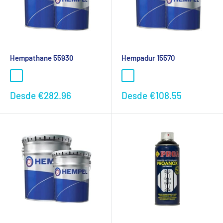
Hempathane 55930
Hempadur 15570
Preço
Preço
Desde
€282.96
Desde
€108.55
promocional
promocional