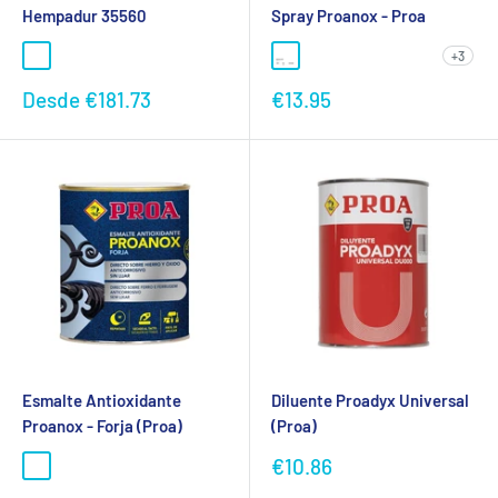
Hempadur 35560
Spray Proanox - Proa
+3
Preço
Preço
Desde
€181.73
€13.95
promocional
promocional
Esmalte Antioxidante
Diluente Proadyx Universal
Proanox - Forja (Proa)
(Proa)
Preço
€10.86
promocional