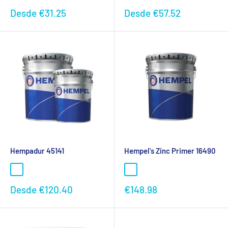
Preço
Preço
Desde
€31.25
Desde
€57.52
promocional
promocional
Hempadur 45141
Hempel's Zinc Primer 16490
Preço
Preço
Desde
€120.40
€148.98
promocional
promocional