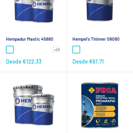
Hempadur Mastic 45880
Hempel's Thinner 08080
+28
Preço
Preço
Desde
€122.33
Desde
€61.71
promocional
promocional