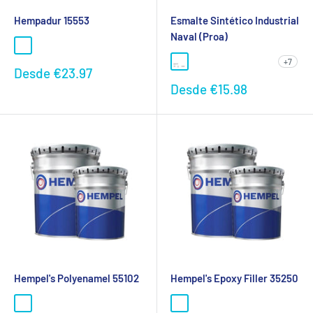
Hempadur 15553
Esmalte Sintético Industrial
Naval (Proa)
+7
Preço
Desde
€23.97
promocional
Preço
Desde
€15.98
promocional
Hempel's Polyenamel 55102
Hempel's Epoxy Filler 35250