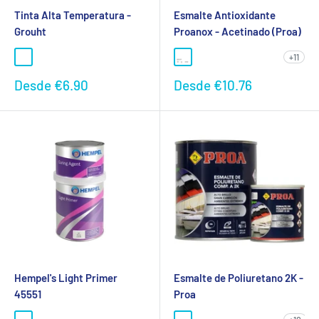
Tinta Alta Temperatura -
Esmalte Antioxidante
Grouht
Proanox - Acetinado (Proa)
+11
Preço
Preço
Desde
€6.90
Desde
€10.76
promocional
promocional
Hempel's Light Primer
Esmalte de Poliuretano 2K -
45551
Proa