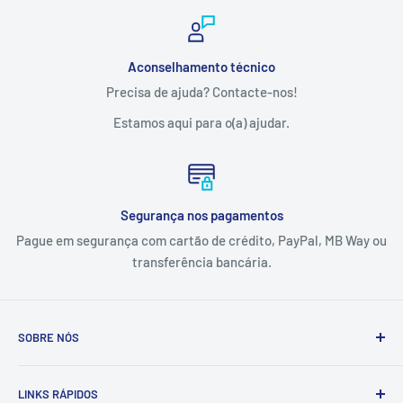
Aconselhamento técnico
Precisa de ajuda? Contacte-nos!
Estamos aqui para o(a) ajudar.
Segurança nos pagamentos
Pague em segurança com cartão de crédito, PayPal, MB Way ou
transferência bancária.
SOBRE NÓS
A Tintas e Pinturas é uma empresa que estuda, especifica,
LINKS RÁPIDOS
fornece e executa soluções de pintura e proteção