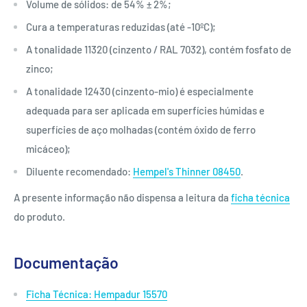
Volume de sólidos: de 54% ± 2%;
Cura a temperaturas reduzidas (até -10ºC);
A tonalidade 11320 (cinzento / RAL 7032), contém fosfato de
zinco;
A tonalidade 12430 (cinzento-mio) é especialmente
adequada para ser aplicada em superfícies húmidas e
superfícies de aço molhadas (contém óxido de ferro
micáceo);
Diluente recomendado:
Hempel's Thinner 08450
.
A presente informação não dispensa a leitura da
ficha técnica
do produto.
Documentação
Ficha Técnica: Hempadur 15570