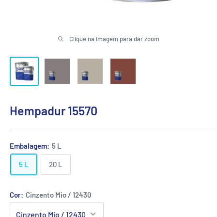
Clique na imagem para dar zoom
Hempadur 15570
Embalagem:
5 L
5 L
20 L
Cor:
Cinzento Mio / 12430