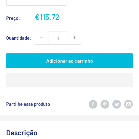
Preço
€115.72
Preço:
promocional
Quantidade:
Adicionar ao carrinho
Partilhe esse produto
Descrição