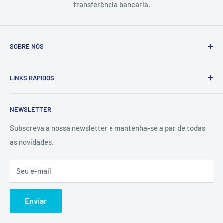
transferência bancária.
SOBRE NÓS
A Tintas e Pinturas é uma empresa que estuda, especifica,
LINKS RÁPIDOS
fornece e executa soluções de pintura e proteção
anticorrosiva adaptadas às necessidades dos setores
Contactos
industrial, naval e da construção civil.
NEWSLETTER
Sobre Nós
Fundada em 1994, em Viana do Castelo, a empresa conta
Politica de Qualidade
Subscreva a nossa newsletter e mantenha-se a par de todas
com uma vasta e diversificada carteira de clientes,
as novidades.
Termos e Condições
dispondo do conhecimento e dos equipamentos
Política de Privacidade
necessários para apresentar soluções de pintura técnica
Seu e-mail
Livro Reclamações Online
especializada, e integrar valor em atividades como a
Catálogo RAL
construção naval, a indústria metalomecânica, as energias
Enviar
renováveis e a construção civil.