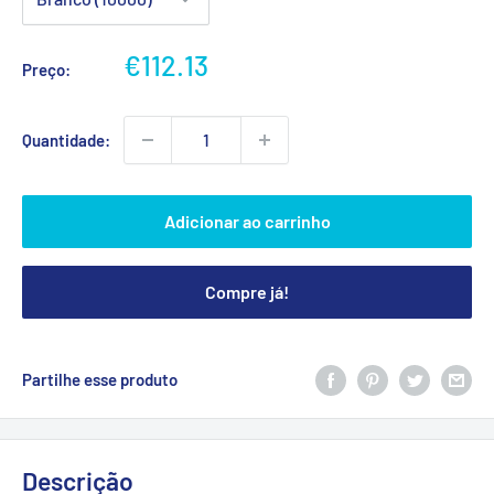
Preço
€112.13
Preço:
promocional
Quantidade:
Adicionar ao carrinho
Compre já!
Partilhe esse produto
Descrição