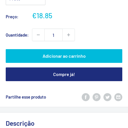
Preço
€18.85
Preço:
promocional
Quantidade:
Adicionar ao carrinho
Compre já!
Partilhe esse produto
Descrição