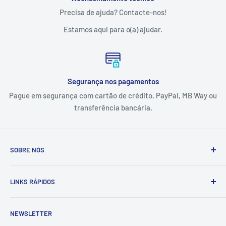
Precisa de ajuda? Contacte-nos!
Estamos aqui para o(a) ajudar.
Segurança nos pagamentos
Pague em segurança com cartão de crédito, PayPal, MB Way ou
transferência bancária.
SOBRE NÓS
A Tintas e Pinturas é uma empresa que estuda, especifica,
LINKS RÁPIDOS
fornece e executa soluções de pintura e proteção
anticorrosiva adaptadas às necessidades dos setores
Contactos
industrial, naval e da construção civil.
NEWSLETTER
Sobre Nós