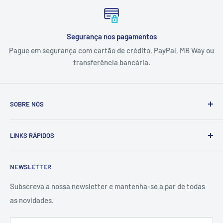
Segurança nos pagamentos
Pague em segurança com cartão de crédito, PayPal, MB Way ou
transferência bancária.
SOBRE NÓS
A Tintas e Pinturas é uma empresa que estuda, especifica,
LINKS RÁPIDOS
fornece e executa soluções de pintura e proteção
anticorrosiva adaptadas às necessidades dos setores
Contactos
industrial, naval e da construção civil.
NEWSLETTER
Sobre Nós
Fundada em 1994, em Viana do Castelo, a empresa conta
Politica de Qualidade
Subscreva a nossa newsletter e mantenha-se a par de todas
com uma vasta e diversificada carteira de clientes,
as novidades.
Termos e Condições
dispondo do conhecimento e dos equipamentos
Política de Privacidade